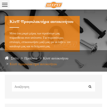
Κλιπ προφυλακτήρα αυτοκινήτου
Μόνο ένα μικρό μέρος των προϊόντων μας
παρατίθεται στον ιστότοπο. Για περισσότερες
επιλογές, επικοινωνήστε μαζί μας για να λάβετε τον
κατάλογό μας και τα δείγματά μας.
Σπίτι
Προϊόντα
Κλιπ αυτοκινήτου
Κλιπ προφυλακτήρα αυτοκινήτου