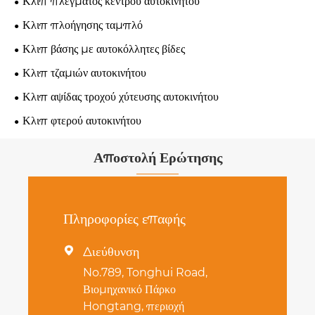
Κλιπ πλέγματος κέντρου αυτοκινήτου
Κλιπ πλοήγησης ταμπλό
Κλιπ βάσης με αυτοκόλλητες βίδες
Κλιπ τζαμιών αυτοκινήτου
Κλιπ αψίδας τροχού χύτευσης αυτοκινήτου
Κλιπ φτερού αυτοκινήτου
Αποστολή Ερώτησης
Πληροφορίες επαφής
Διεύθυνση

No.789, Tonghui Road,
Βιομηχανικό Πάρκο
Hongtang, περιοχή