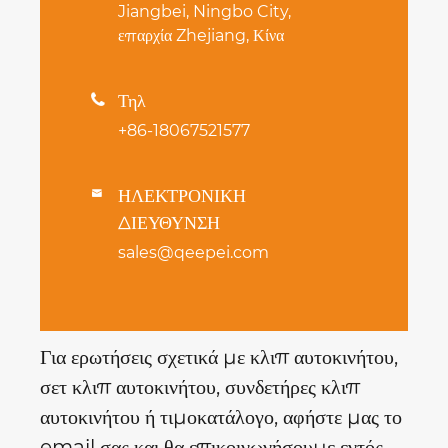
Jiangbei, Ningbo City,
επαρχία Zhejiang, Κίνα
Τηλ

+86-18067521577
ΗΛΕΚΤΡΟΝΙΚΗ

ΔΙΕΥΘΥΝΣΗ
sales@qeepei.com
Για ερωτήσεις σχετικά με κλιπ αυτοκινήτου,
σετ κλιπ αυτοκινήτου, συνδετήρες κλιπ
αυτοκινήτου ή τιμοκατάλογο, αφήστε μας το
email σας και θα επικοινωνήσουμε εντός