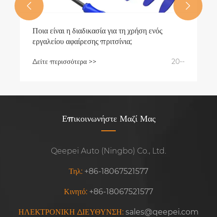


Ποια είναι η διαδικασία για τη χρήση ενός
εργαλείου αφαίρεσης πριτσίνια;
Δείτε περισσότερα >>
20--
Επικοινωνήστε Μαζί Μας
Qeepei Auto (Ningbo) Co., Ltd.
Τηλ:
+86-18067521577
Κινητό:
+86-18067521577
ΗΛΕΚΤΡΟΝΙΚΗ ΔΙΕΥΘΥΝΣΗ:
sales@qeepei.com