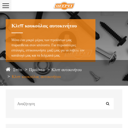
Κλιπ κουκούλας αυτοκινήτου
Μόνο ένα μικρό μέρος των προϊόντων μας
παρατίθεται στον ιστότοπο. Για περισσότερες
επιλογές, επικοινωνήστε μαζί μας για να λάβετε τον
κατάλογό μας και τα δείγματά μας.
Σπίτι
Προϊόντα
Κλιπ αυτοκινήτου
Κλιπ κουκούλας αυτοκινήτου