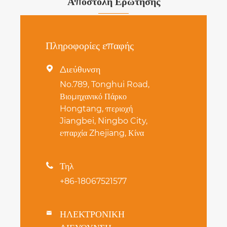
Αποστολή Ερώτησης
Πληροφορίες επαφής
Διεύθυνση

No.789, Tonghui Road,
Βιομηχανικό Πάρκο
Hongtang, περιοχή
Jiangbei, Ningbo City,
επαρχία Zhejiang, Κίνα
Τηλ

+86-18067521577
ΗΛΕΚΤΡΟΝΙΚΗ
